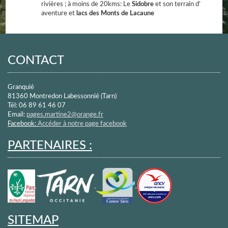
rivières ; à moins de 20kms: Le
Sidobre
et son terrain d’
aventure et
lacs des Monts de Lacaune
CONTACT
Granquié
81360 Montredon Labessonnié (Tarn)
Tél: 06 89 61 46 07
Email:
pages.martine2@orange.fr
Facebook:
Accéder à notre page facebook
PARTENAIRES :
SITEMAP