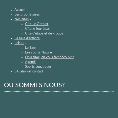
Accueil
Les propriétaires
Nos gites
Gîte Le Grenier
Gîte le four à pain
Gîte d'étape et de groupe
La salle d'activité
Loisirs
Le Tarn
Les sports Nature
On a aimé, on vous fait découvrir
Agenda
Sports aquatiques
Situation et contact
OU SOMMES NOUS?