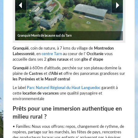
Granquié Monts de lacaune sud du Tarn
Granquié
, coin de nature, à 7 kms du village de
Montredon
Labessonnié
, en
centre Tarn
au coeur de l’
Occitanie
vous
accueille dans ses 2
gîtes ruraux
et son
gîte d’ étape
Granquié
à 600m d'altitude, perchée sur son plateau domine la
plaine de
Castres
et d
'Albi et
offre des panoramas grandioses sur
les Pyrénées et le Massif central
Le label
Parc Naturel Régional du Haut Languedoc
garantit à
cette
location de vacances
une qualité paysagère et
environnementale
Prêts pour une immersion authentique en
milieu rural ?
• Familles: Nous vous offrons: repos, changement de rythme, de
repères, partage sur les marchés, les fêtes de pays, rencontres
des producteurs locaux; vos enfants n’ arriveront pas à épuiser