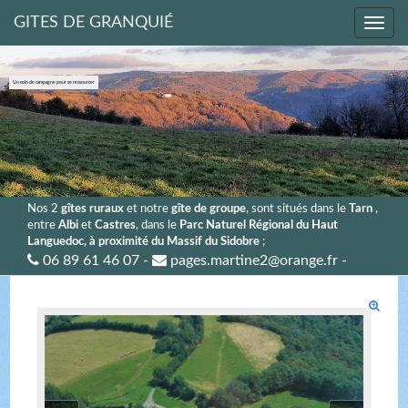
GITES DE GRANQUIÉ
Un coin de campagne pour se ressourcer
Nos 2
gîtes ruraux
et notre
gîte de groupe
, sont situés dans le
Tarn
,
entre
Albi
et
Castres
, dans le
Parc Naturel Régional du Haut
Languedoc, à proximité du Massif du Sidobre
;
06 89 61 46 07 -
pages.martine2@orange.fr
-